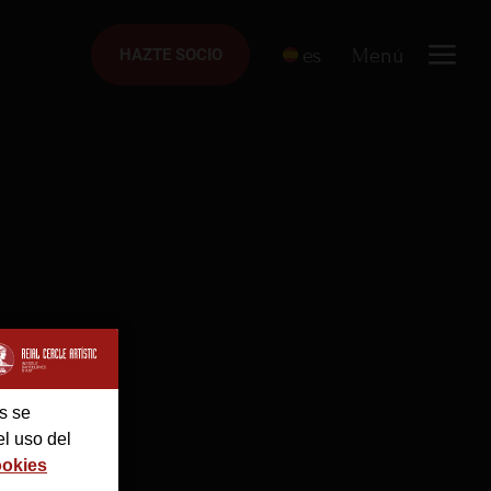
es
Menú
HAZTE SOCIO
HAZTE SOCIO
s se
el uso del
ookies