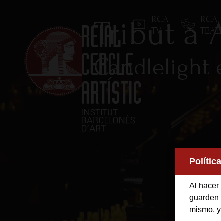
RCA
RCA
Tribut a
TV
TEA
Candlelight 
Inicio
Reial Cercle Artístic
Polític
Programas y Activida
Al hacer 
guarden e
mismo, y
Socios