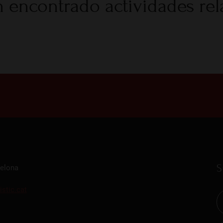
 encontrado actividades re
S
celona
istic.cat