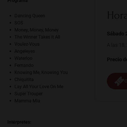
Programa
Hora
Dancing Queen
SOS
Money, Money, Money
Sábado 2
The Winner Takes it All
Voulez-Vous
A las 18,
Angeleyes
Waterloo
Precio d
Fernando
Knowing Me, Knowing You
Chiquitita
Lay All Your Love On Me
Super Trouper
Mamma Mia
Intérpretes: