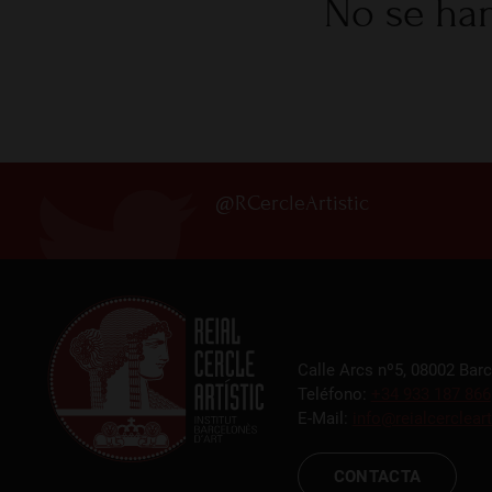
No se han
@RCercleArtistic
Calle Arcs nº5, 08002 Bar
Teléfono:
+34 933 187 866
E-Mail:
info@reialcercleart
CONTACTA