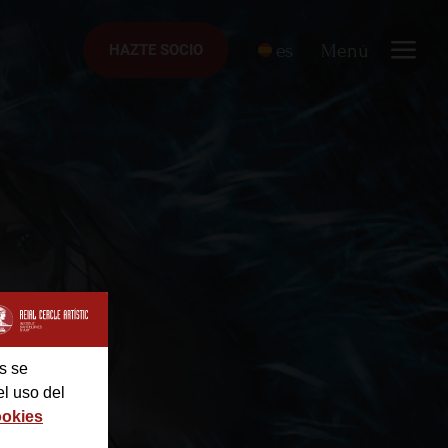
es
Menú
HAZTE SOCIO
HAZTE SOCIO
s se
el uso del
ookies