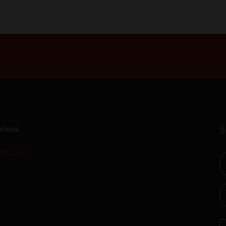
S
celona
istic.cat