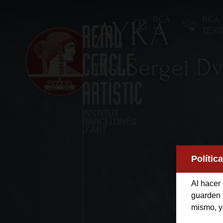
RCA
RCA
AYKA
TV
TEA
de Sergei D
Inicio
Polític
Reial Cercle Artístic
Al hacer 
Programas y Activida
guarden e
mismo, y
Socios