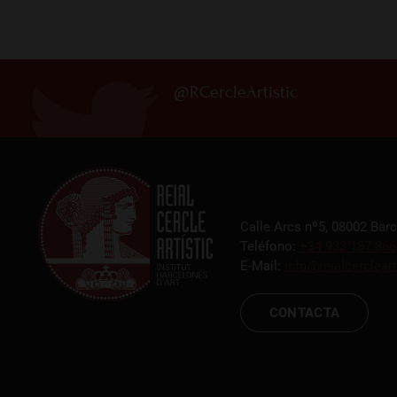
@RCercleArtistic
Calle Arcs nº5, 08002 Bar
Teléfono:
+34 933 187 866
E-Mail:
info@reialcercleart
CONTACTA