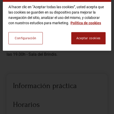
Exposició Fotogràfica Cultures Africanes: Sud Angola i
Nord Angola
Al hacer clic en “Aceptar todas las cookies”, usted acepta que
las cookies se guarden en su dispositivo para mejorar la
RCA TV
RCA TEATRO
navegación del sitio, analizar el uso del mismo, y colaborar
Comparte
Gastronomic Experience 360º
con nuestros estudios para marketing.
Política de cookies
Entradas Eventos
Configuración
Aceptar cookies
Parlamento introductorio martes 17 de mayo del 2022 a
CA
ES
las 19.00h - Sala del Brindis.
HAZTE SOCIO
Información práctica
Horarios