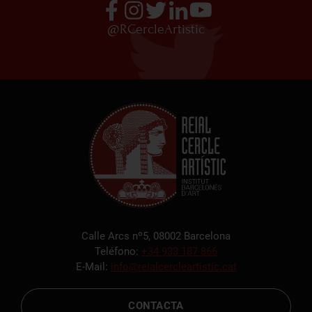
@RCercleArtistic
Calle Arcs nº5, 08002 Barcelona
Teléfono:
+34 933 187 866
E-Mail:
info@reialcercleartistic.cat
CONTACTA