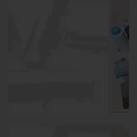
2º Curso de gravado con
Joan Jové
LITOGRAFIA (con plancha de aluminio)
Cursos