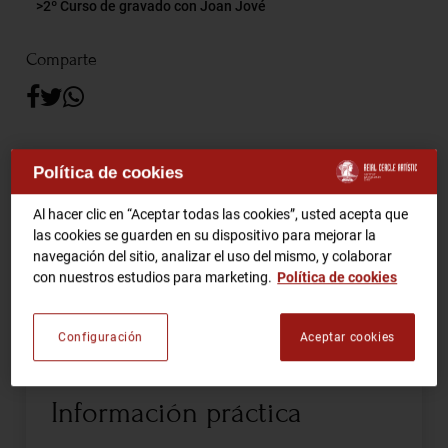
2º Curso de gravado con Joan Jové
RCA TV
RCA TEATRO
Comparte
Gastronomic Experience 360º
Entradas Eventos
Los martes 3, 10 y 31 de mayo y el 7 de junio
Política de cookies
CA
ES
De 16 a 20h
Al hacer clic en “Aceptar todas las cookies”, usted acepta que
las cookies se guarden en su dispositivo para mejorar la
HAZTE SOCIO
Precio 40€ (material incluido)
navegación del sitio, analizar el uso del mismo, y colaborar
con nuestros estudios para marketing.
Política de cookies
Inscripciones en la 3a planta.
Configuración
Aceptar cookies
Información práctica