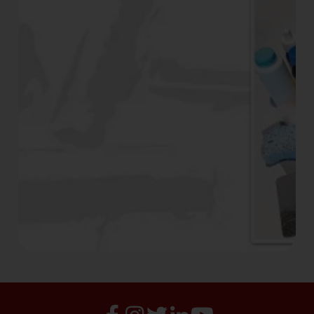
2º Curso de gravado con
Joan Jové
LITOGRAFIA (con plancha de aluminio)
Martes 3 de mayo del 2025
Cursos
2º Curso de gravado con