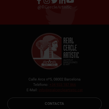
Joan Jové
@RCercleArtistic
LITOGRAFIA (con plancha de aluminio)
Martes 31 de mayo del 2025
Calle Arcs nº5, 08002 Barcelona
Teléfono:
+34 933 187 866
E-Mail:
info@reialcercleartistic.cat
CONTACTA