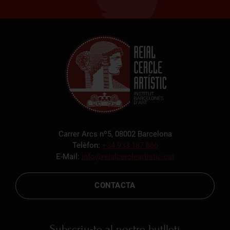
Carrer Arcs nº5, 08002 Barcelona
Telèfon:
+34 933 187 866
E-Mail:
info@reialcercleartistic.cat
CONTACTA
Subscriu-te al nostre butlletí