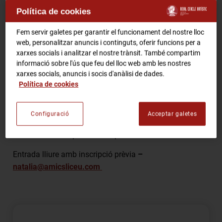
Projecció a l’entorn de “Le nozze di Figaro”
Política de cookies
RCA Radio
Comparteix
Fem servir galetes per garantir el funcionament del nostre lloc
web, personalitzar anuncis i continguts, oferir funcions per a
RCA TV
RCA TEATRE
xarxes socials i analitzar el nostre trànsit. També compartim
Gastronomic Experience 360º
informació sobre l'ús que feu del lloc web amb les nostres
xarxes socials, anuncis i socis d'anàlisi de dades.
Entrades Esdeveniments
Política de cookies
Projecció a l’entorn de l`òpera
Le Nozze di Figaro,
un
resum de l’òpera de
W.A Mozart
en un únic audiovisual
que inclou els millors fragments musicals procedents
CA
ES
Configuració
Acceptar galetes
de produccions diferents, amb els cantants més
emblemàtics del passat i del present.
FES-TE SOCI
Entrada lliure amb inscripció prèvia
–
natalia@amicsliceu.com