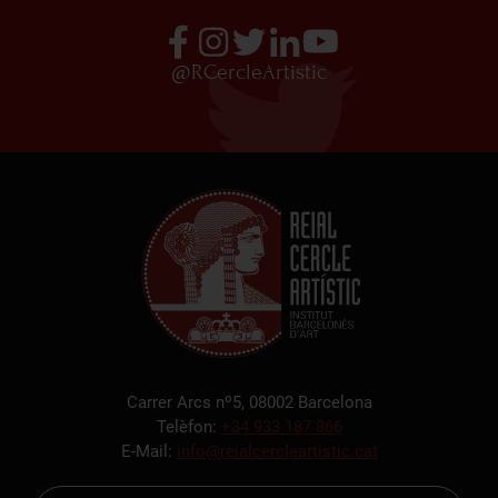
@RCercleArtistic
Carrer Arcs nº5, 08002 Barcelona
Telèfon:
+34 933 187 866
E-Mail:
info@reialcercleartistic.cat