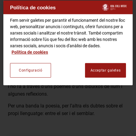
Política de cookies
RCA Radio
Comparteix
Fem servir galetes per garantir el funcionament del nostre lloc
web, personalitzar anuncis i continguts, oferir funcions per a
RCA TV
RCA TEATRE
xarxes socials i analitzar el nostre trànsit. També compartim
Gastronomic Experience 360º
informació sobre l'ús que feu del lloc web amb les nostres
xarxes socials, anuncis i socis d'anàlisi de dades.
Entrades Esdeveniments
El llibre que presentem ens parla de fotografia i també
Política de cookies
d’art.
Ens parla d’un neguit vital davant la pèrdua de la
CA
ES
Configuració
Acceptar galetes
condició humana més essencial.
I ho fa a través d’uns poemes d’uns dibuixos de llum i
FES-TE SOCI
algunes reflexions.
Per una banda la poesia, per l’altra els dubtes sobre el
propi llenguatge: entre el ser i el semblar.