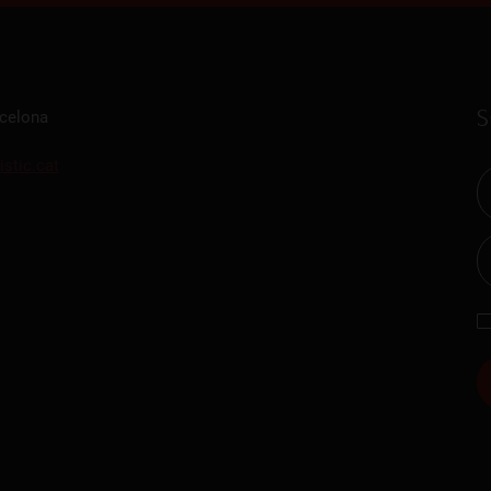
S
rcelona
istic.cat
Gastronomic Experience 360º
Entrades Esd