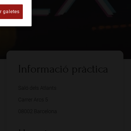
r galetes
Informació pràctica
Saló dels Atlants
Carrer Arcs 5
08002 Barcelona