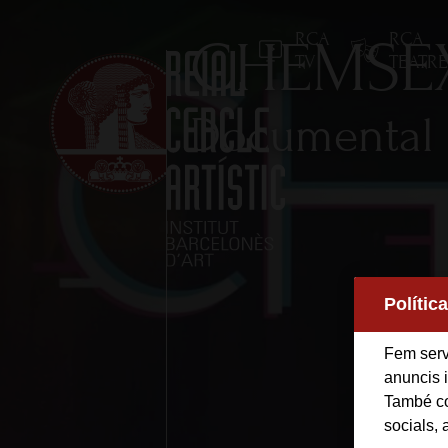
RCA
RCA
CHEMSE
TV
TEATR
Documental
Inici
Polític
Reial Cercle Artístic
Fem servi
Programes i Activitats
anuncis i
També co
socials, 
Socis