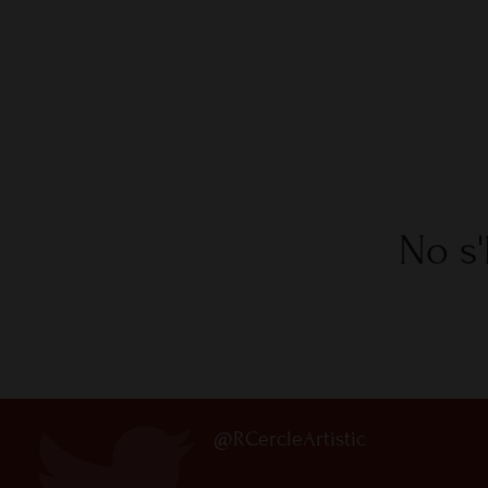
No s'
@RCercleArtistic