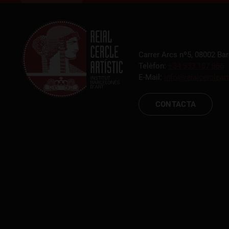
Carrer Arcs nº5, 08002 Ba
Telèfon:
+34 933 187 866
E-Mail:
info@reialcercleart
CONTACTA
RCA TV
RCA TEATRE