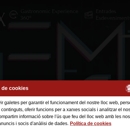
Gastronomic Experience
Entrades
X
E
360º
Esdeveniment
a de cookies
r galetes per garantir el funcionament del nostre lloc web, pers
 continguts, oferir funcions per a xarxes socials i analitzar el nost
mpartim informació sobre l'ús que feu del lloc web amb les nos
anuncis i socis d'anàlisi de dades.
Política de cookies