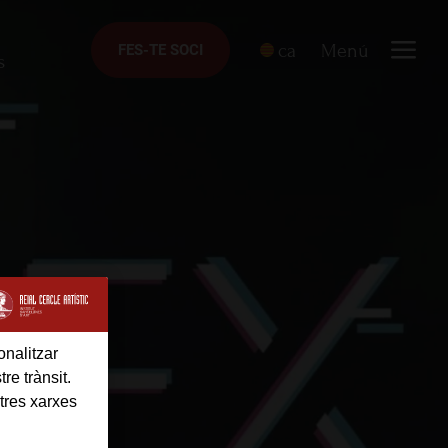
ca
Menú
FES-TE SOCI
FES-TE SOCI
s
onalitzar
re trànsit.
tres xarxes