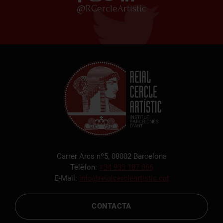
@RCercleArtistic
Carrer Arcs nº5, 08002 Barcelona
Telèfon:
+34 933 187 866
E-Mail:
info@reialcercleartistic.cat
CONTACTA