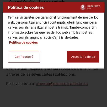
Vincent Van Gogh. Una nova mirada
Política de cookies
RCA Radio
Comparteix
Fem servir galetes per garantir el funcionament del nostre lloc
web, personalitzar anuncis i continguts, oferir funcions per a
RCA TV
RCA TEATRE
xarxes socials i analitzar el nostre trànsit. També compartim
Gastronomic Experience 360º
informació sobre l'ús que feu del lloc web amb les nostres
Entrades Esdeveniments
xarxes socials, anuncis i socis d'anàlisi de dades.
Presentació a càrrec de M.-F. Ruiz de Villalobos.
Política de cookies
Projecció en VOSE (2015).
CA
ES
Documental de David Bickerstaff que ofereix un accés
Configuració
Acceptar galetes
exclusiu a les galeries del Museu Van Gogh
d'Amsterdam, explorant la vida i l'obra del genial pintor
FES-TE SOCI
a través de les seves cartes i col·leccions.
Reserva prèvia a:
cineclub@reialcercleartistic.cat