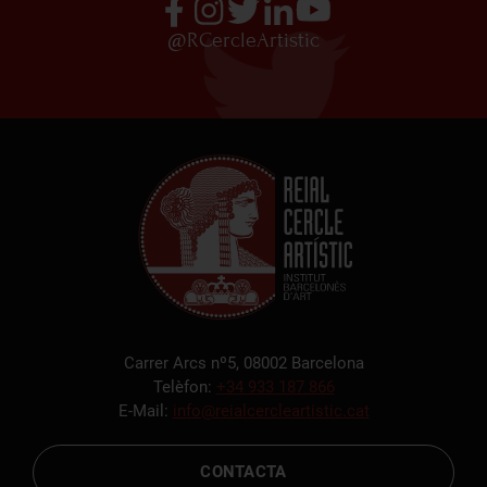
@RCercleArtistic
Carrer Arcs nº5, 08002 Barcelona
Telèfon:
+34 933 187 866
E-Mail:
info@reialcercleartistic.cat
CONTACTA