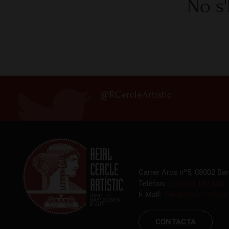
No s'
@RCercleArtistic
Carrer Arcs nº5, 08002 Ba
Telèfon:
+34 933 187 866
E-Mail:
info@reialcercleart
CONTACTA