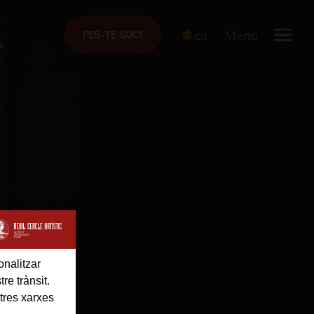
ca
Menú
FES-TE SOCI
FES-TE SOCI
s
onalitzar
re trànsit.
tres xarxes