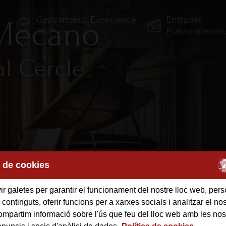
Gastronomic Experience
Entrades
 Mecano
E
360º
Esdeveniment
al Cercle
a de cookies
r galetes per garantir el funcionament del nostre lloc web, pers
 continguts, oferir funcions per a xarxes socials i analitzar el nost
mpartim informació sobre l'ús que feu del lloc web amb les nos