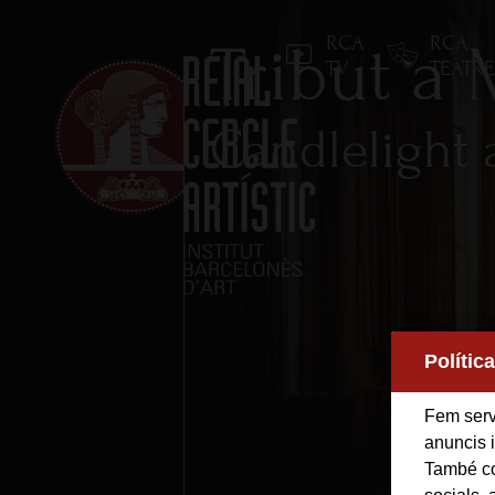
RCA
RCA
Tribut a
TV
TEATR
Candlelight 
Inici
Reial Cercle Artístic
Polític
Programes i Activitats
Fem servi
anuncis i
També co
Socis