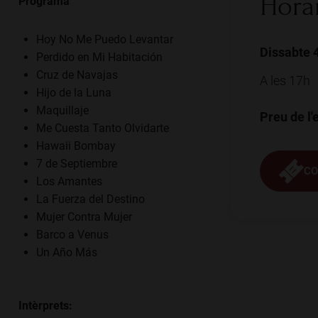
Hora
Programa
Hoy No Me Puedo Levantar
Dissabte 4
Perdido en Mi Habitación
Cruz de Navajas
A les 17h
Hijo de la Luna
Maquillaje
Preu de l'
Me Cuesta Tanto Olvidarte
Hawaii Bombay
7 de Septiembre
CO
Los Amantes
La Fuerza del Destino
Mujer Contra Mujer
Barco a Venus
Un Año Más
Intèrprets: