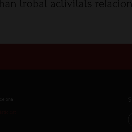
han trobat activitats relacio
S
rcelona
istic.cat