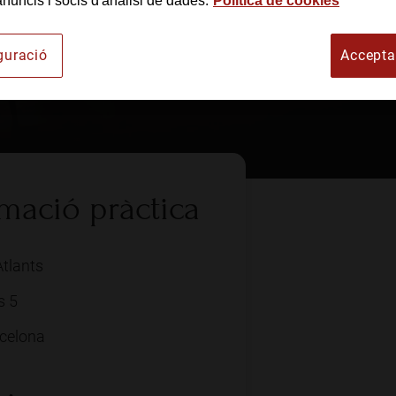
anuncis i socis d'anàlisi de dades.
Política de cookies
rt
guració
Accepta
mació pràctica
Atlants
s 5
celona