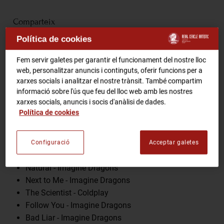
RCA Radio
Comparteix
Política de cookies
RCA TV
RCA TEATRE
Fem servir galetes per garantir el funcionament del nostre lloc
Gastronomic Experience 360º
web, personalitzar anuncis i continguts, oferir funcions per a
Entrades Esdeveniments
Programa
xarxes socials i analitzar el nostre trànsit. També compartim
informació sobre l'ús que feu del lloc web amb les nostres
xarxes socials, anuncis i socis d'anàlisi de dades.
Clocks - Coldplay
Política de cookies
CA
ES
Something Just Like This - Coldplay
Radioactive - Imagine Dragons
Adventure of a Lifetime - Coldplay
Configuració
Acceptar galetes
FES-TE SOCI
Fix You - Coldplay
Natural - Imagine Dragons
Next to Me - Imagine Dragons
The Scientist - Coldplay
Follow You - Imagine Dragons
Bad Liar - Imagine Dragons