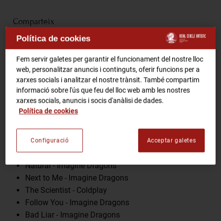
RCA Radio
Comparteix
Política de cookies
RCA TV
RCA TEATRE
Fem servir galetes per garantir el funcionament del nostre lloc
Gastronomic Experience 360º
web, personalitzar anuncis i continguts, oferir funcions per a
Entrades Esdeveniments
Programa
xarxes socials i analitzar el nostre trànsit. També compartim
informació sobre l'ús que feu del lloc web amb les nostres
xarxes socials, anuncis i socis d'anàlisi de dades.
Clocks - Coldplay
Política de cookies
CA
ES
Something Just Like This - Coldplay
Radioactive - Imagine Dragons
Adventure of a Lifetime - Coldplay
Configuració
Acceptar galetes
FES-TE SOCI
Fix You - Coldplay
Natural - Imagine Dragons
Next to Me - Imagine Dragons
The Scientist - Coldplay
Follow You - Imagine Dragons
Bad Liar - Imagine Dragons