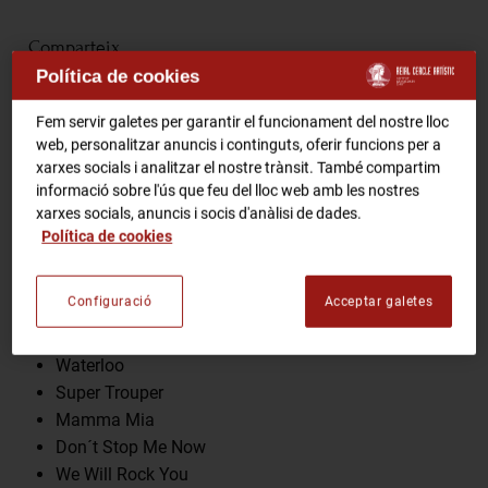
RCA Radio
Comparteix
Política de cookies
RCA TV
RCA TEATRE
Fem servir galetes per garantir el funcionament del nostre lloc
Gastronomic Experience 360º
web, personalitzar anuncis i continguts, oferir funcions per a
Entrades Esdeveniments
xarxes socials i analitzar el nostre trànsit. També compartim
Programa
informació sobre l'ús que feu del lloc web amb les nostres
xarxes socials, anuncis i socis d'anàlisi de dades.
Dancing Queen
Política de cookies
CA
ES
SOS
Money, Money, Money
Configuració
Acceptar galetes
Bohemian Rhapsody
FES-TE SOCI
I Want to Break Free
Waterloo
Super Trouper
Mamma Mia
Don´t Stop Me Now
We Will Rock You