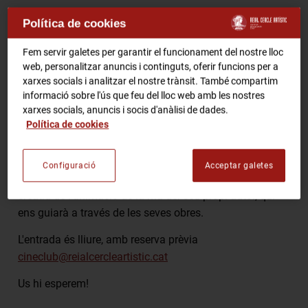
RCA Radio
Política de cookies
Comparteix
Fem servir galetes per garantir el funcionament del nostre lloc
RCA TV
RCA TEATRE
web, personalitzar anuncis i continguts, oferir funcions per a
xarxes socials i analitzar el nostre trànsit. També compartim
Gastronomic Experience 360º
informació sobre l'ús que feu del lloc web amb les nostres
Entrades Esdeveniments
Cineclub torna amb la màgia de l'animació!
xarxes socials, anuncis i socis d'anàlisi de dades.
Política de cookies
Comencem la temporada presentant els
CURTS
D'ANIMACIÓ DE JOSEP CALLE.
CA
ES
Configuració
Acceptar galetes
Una oportunitat única per endinsar-nos en l'univers
creatiu de l'animació de la mà del seu propi autor, qui
FES-TE SOCI
ens guiarà a través de les seves obres.
L'entrada és lliure, amb reserva prèvia
cineclub@reialcercleartistic.cat
Us hi esperem!