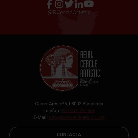
@RCercleArtistic
Carrer Arcs nº5, 08002 Barcelona
Telèfon:
+34 933 187 866
E-Mail:
info@reialcercleartistic.cat
CONTACTA