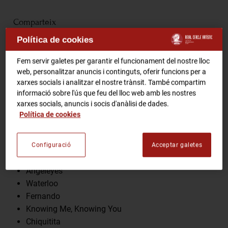
RCA Radio
Comparteix
Política de cookies
RCA TV
RCA TEATRE
Fem servir galetes per garantir el funcionament del nostre lloc
Gastronomic Experience 360º
web, personalitzar anuncis i continguts, oferir funcions per a
Entrades Esdeveniments
Programa
xarxes socials i analitzar el nostre trànsit. També compartim
informació sobre l'ús que feu del lloc web amb les nostres
xarxes socials, anuncis i socis d'anàlisi de dades.
Dancing Queen
Política de cookies
CA
ES
SOS
Money, Money, Money
The Winner Takes it All
Configuració
Acceptar galetes
FES-TE SOCI
Voulez-Vous
Angeleyes
Waterloo
Fernando
Knowing Me, Knowing You
Chiquitita