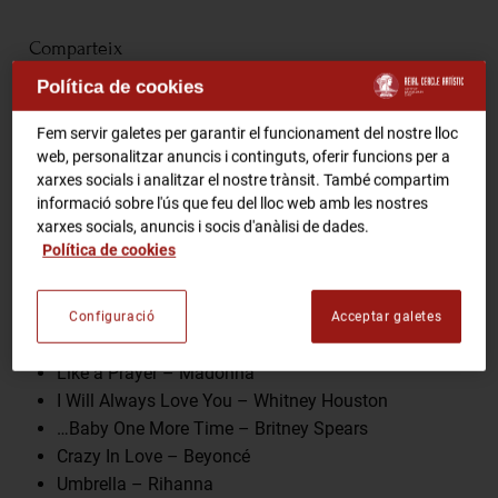
RCA Radio
Comparteix
Política de cookies
RCA TV
RCA TEATRE
Fem servir galetes per garantir el funcionament del nostre lloc
Gastronomic Experience 360º
web, personalitzar anuncis i continguts, oferir funcions per a
Entrades Esdeveniments
Programa
xarxes socials i analitzar el nostre trànsit. També compartim
informació sobre l'ús que feu del lloc web amb les nostres
xarxes socials, anuncis i socis d'anàlisi de dades.
Can’t Help Falling in Love – Elvis Presley
Política de cookies
CA
ES
Bohemian Rhapsody – Queen
Stayin’ Alive – Bee Gees
Dancing Queen – ABBA
Configuració
Acceptar galetes
FES-TE SOCI
Billie Jean – Michael Jackson
Like a Prayer – Madonna
I Will Always Love You – Whitney Houston
…Baby One More Time – Britney Spears
Crazy In Love – Beyoncé
Umbrella – Rihanna