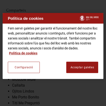
RCA Radio
Comparteix
Política de cookies
RCA TV
RCA TEATRE
Fem servir galetes per garantir el funcionament del nostre lloc
Gastronomic Experience 360º
web, personalitzar anuncis i continguts, oferir funcions per a
Entrades Esdeveniments
Programa
xarxes socials i analitzar el nostre trànsit. També compartim
informació sobre l'ús que feu del lloc web amb les nostres
xarxes socials, anuncis i socis d'anàlisi de dades.
NUEVAYol
Política de cookies
CA
ES
Si Estuviésemos Juntos
La Canción
La Noche de Anoche
Configuració
Acceptar galetes
FES-TE SOCI
Yonaguni
Moscow Mule
Callaíta
Ojitos Lindos
Me Porto Bonito
Tití Me Preguntó