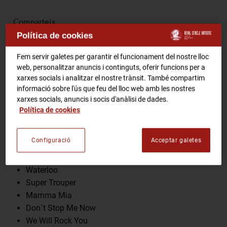
RCA Radio
Comparteix
Política de cookies
RCA TV
RCA TEATRE
Fem servir galetes per garantir el funcionament del nostre lloc
Gastronomic Experience 360º
web, personalitzar anuncis i continguts, oferir funcions per a
Entrades Esdeveniments
xarxes socials i analitzar el nostre trànsit. També compartim
Programa
informació sobre l'ús que feu del lloc web amb les nostres
xarxes socials, anuncis i socis d'anàlisi de dades.
Dancing Queen
Política de cookies
CA
ES
SOS
Money, Money, Money
Configuració
Acceptar galetes
Bohemian Rhapsody
FES-TE SOCI
I Want to Break Free
Waterloo
Super Trouper
Mamma Mia
Don´t Stop Me Now
We Will Rock You