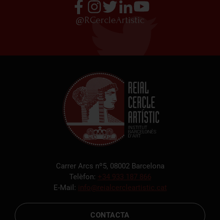
@RCercleArtistic
Carrer Arcs nº5, 08002 Barcelona
Telèfon:
+34 933 187 866
E-Mail:
info@reialcercleartistic.cat
CONTACTA