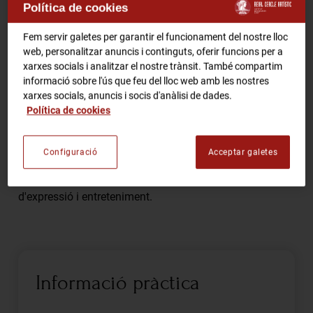
Política de cookies
RCA Radio
Comparteix
Fem servir galetes per garantir el funcionament del nostre lloc
web, personalitzar anuncis i continguts, oferir funcions per a
RCA TV
RCA TEATRE
xarxes socials i analitzar el nostre trànsit. També compartim
informació sobre l'ús que feu del lloc web amb les nostres
Gastronomic Experience 360º
xarxes socials, anuncis i socis d'anàlisi de dades.
Entrades Esdeveniments
Discutirem diversos temes relacionats amb la història,
Política de cookies
l'art i l'evolució del còmic en l'actualitat. Esperem que
els assistents comparteixin les seves experiències i
Configuració
Acceptar galetes
opinions sobre diferents gèneres i autors, i que es
CA
ES
destaqui la importància del còmic com a mitjà
d'expressió i entreteniment.
FES-TE SOCI
Informació pràctica