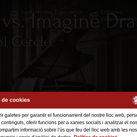
Gastronomic Experience
Entrades
 vs. Imagine Dr
E
360º
Esdeveniment
al Cercle
a de cookies
r galetes per garantir el funcionament del nostre lloc web, pers
 continguts, oferir funcions per a xarxes socials i analitzar el nost
mpartim informació sobre l'ús que feu del lloc web amb les nos