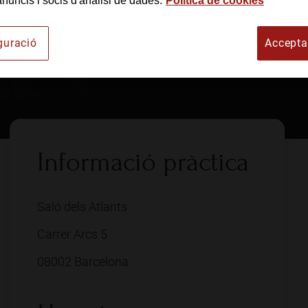
anuncis i socis d'anàlisi de dades.
Política de cookies
rt
guració
Accepta
Informació pràctica
Saló dels Atlants
Carrer Arcs 5
08002 Barcelona