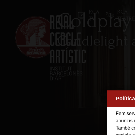
RCA
RCA
Coldplay
TV
TEATR
Candlelight 
Inici
Reial Cercle Artístic
Polític
Programes i Activitats
Fem servi
anuncis i
També co
Socis