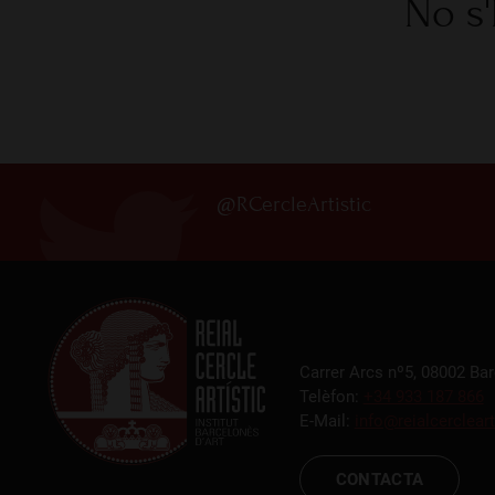
No s'
@RCercleArtistic
Carrer Arcs nº5, 08002 Ba
Telèfon:
+34 933 187 866
E-Mail:
info@reialcercleart
CONTACTA