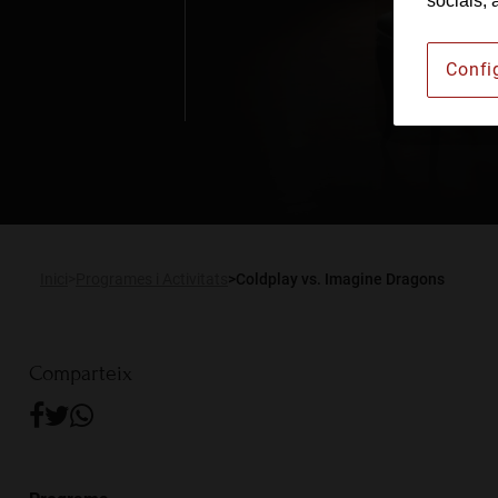
socials, 
Institut Barcelonès d'A
Confi
Lloguer d’espais
Publicacions
Actualitat
RCA Radio
Inici
Programes i Activitats
Coldplay vs. Imagine Dragons
Comparteix