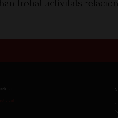
han trobat activitats relacio
S
rcelona
istic.cat