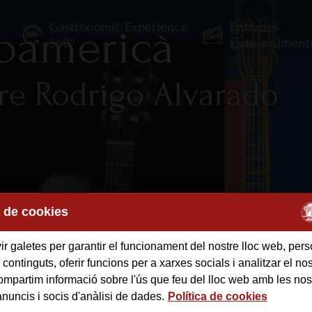
Gastronomic Experience
Entrades
roamericà
E
360º
Esdeveniment
re Rodrigo Alvarado
a de cookies
r galetes per garantir el funcionament del nostre lloc web, pers
 continguts, oferir funcions per a xarxes socials i analitzar el nost
mpartim informació sobre l'ús que feu del lloc web amb les nos
anuncis i socis d'anàlisi de dades.
Política de cookies