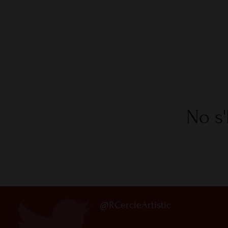
No s'
@RCercleArtistic