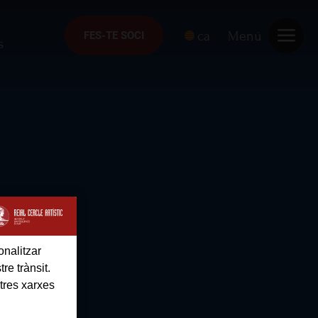
ca
Menú
FES-TE SOCI
FES-TE SOCI
s
onalitzar
re trànsit.
tres xarxes