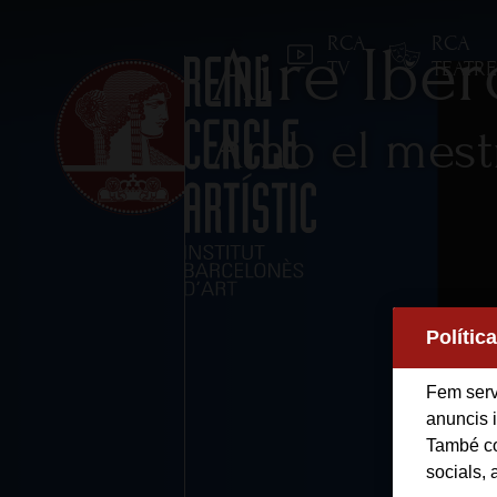
RCA
RCA
Aire Ibe
TV
TEATR
Amb el mest
Inici
Polític
Reial Cercle Artístic
Fem servi
Programes i Activitats
anuncis i
També co
socials, 
Socis