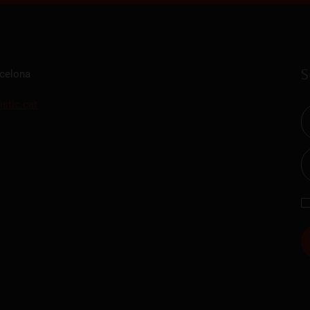
S
rcelona
istic.cat
Gastronomic Experience 360º
Entrades Esd