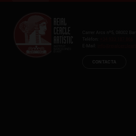
Carrer Arcs nº5, 08002 Ba
Telèfon:
+34 933 187 866
E-Mail:
info@reialcercleart
CONTACTA
RCA TV
RCA TEATRE