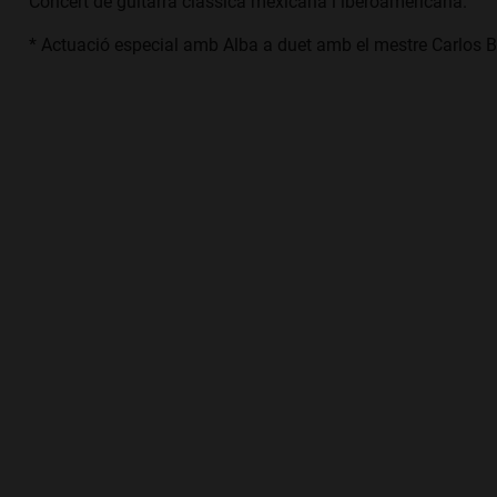
Concert de guitarra clàssica mexicana i iberoamericana.
* Actuació especial amb Alba a duet amb el mestre Carlos B