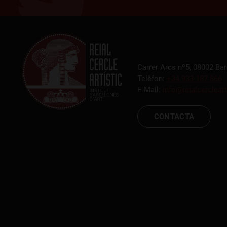
Carrer Arcs nº5, 08002 Ba
Telèfon:
+34 933 187 866
E-Mail:
info@reialcercleart
CONTACTA