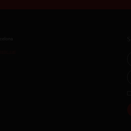
S
rcelona
istic.cat