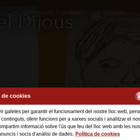
Gastronomic Experience
Entrades
el Dijous
E
360º
Esdeveniment
a de cookies
r galetes per garantir el funcionament del nostre lloc web, pers
 continguts, oferir funcions per a xarxes socials i analitzar el nost
mpartim informació sobre l'ús que feu del lloc web amb les nos
anuncis i socis d'anàlisi de dades.
Política de cookies