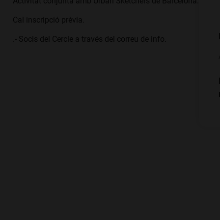
Activitat conjunta amb Urban Sketchers de Barcelona.
Cal inscripció prèvia.
.- Socis del Cercle a través del correu de info.