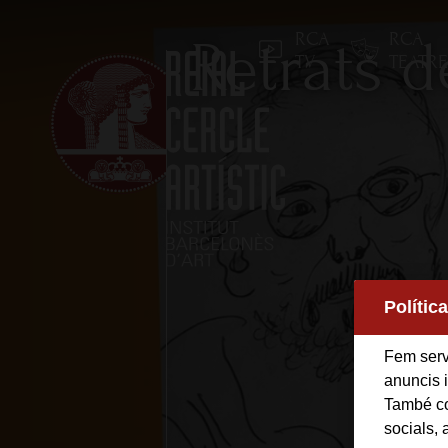
RCA
RCA
Retrats d
TV
TEATR
Inici
Polític
Reial Cercle Artístic
Fem servi
Programes i Activitats
anuncis i
També co
socials, 
Socis