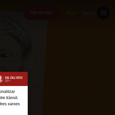
ca
Menú
FES-TE SOCI
FES-TE SOCI
s
onalitzar
re trànsit.
tres xarxes