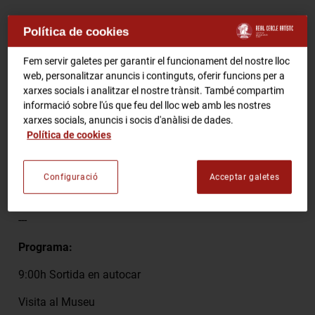
RCA Radio
Comparteix
Política de cookies
Fem servir galetes per garantir el funcionament del nostre lloc
RCA TV
RCA TEATRE
web, personalitzar anuncis i continguts, oferir funcions per a
Gastronomic Experience 360º
xarxes socials i analitzar el nostre trànsit. També compartim
informació sobre l'ús que feu del lloc web amb les nostres
Entrades Esdeveniments
Preu
- 80€ dinar inclòs.
xarxes socials, anuncis i socis d'anàlisi de dades.
Política de cookies
Reserves
- Només per socis i amics.
CA
ES
Places limitades
Configuració
Acceptar galetes
Pagament a administració, 3a planta.
FES-TE SOCI
---
Programa:
9:00h Sortida en autocar
Visita al Museu