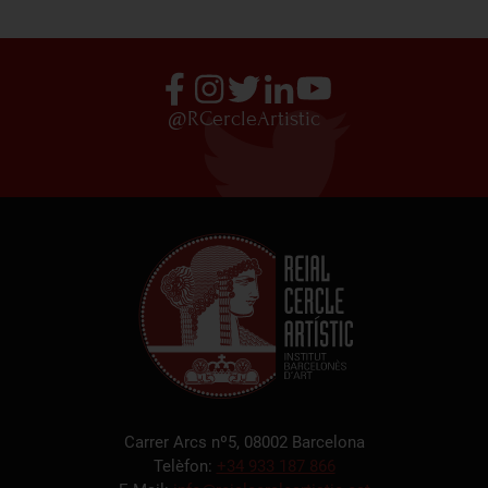
@RCercleArtistic
Carrer Arcs nº5, 08002 Barcelona
Telèfon:
+34 933 187 866