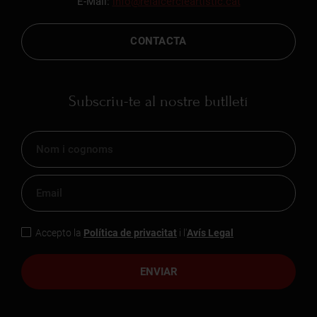
E-Mail:
info@reialcercleartistic.cat
CONTACTA
Subscriu-te al nostre butlletí
Accepto la
Política de privacitat
i l'
Avís Legal
ENVIAR