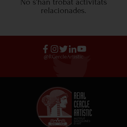
No s'han trobat activitats
relacionades.
@RCercleArtistic