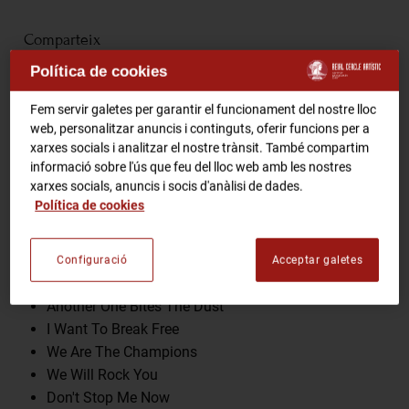
RCA Radio
Comparteix
Política de cookies
RCA TV
RCA TEATRE
Fem servir galetes per garantir el funcionament del nostre lloc
Gastronomic Experience 360º
web, personalitzar anuncis i continguts, oferir funcions per a
Entrades Esdeveniments
Programa
xarxes socials i analitzar el nostre trànsit. També compartim
informació sobre l'ús que feu del lloc web amb les nostres
xarxes socials, anuncis i socis d'anàlisi de dades.
Somebody To Love
Política de cookies
CA
ES
Bohemian Rhapsody
Crazy Little Thing Called Love
Killer Queen
Configuració
Acceptar galetes
FES-TE SOCI
Love Of My Life
Another One Bites The Dust
I Want To Break Free
We Are The Champions
We Will Rock You
Don't Stop Me Now