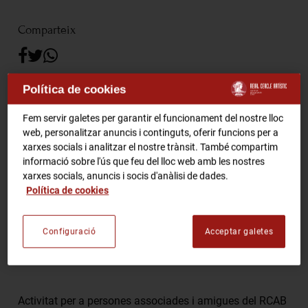
RCA Radio
Comparteix
RCA TV
RCA TEATRE
Gastronomic Experience 360º
Política de cookies
Entrades Esdeveniments
L’any 1614, la publicació del conegut com El Quixot
Fem servir galetes per garantir el funcionament del nostre lloc
d’Avellaneda o El Quixot apòcrif ho va canviar tot.
web, personalitzar anuncis i continguts, oferir funcions per a
Aleshores Miguel de Cervantes va prendre una decisió
xarxes socials i analitzar el nostre trànsit. També compartim
clau: convertir la ciutat de Barcelona en l’escenari final
CA
ES
informació sobre l'ús que feu del lloc web amb les nostres
de l’aventura del seu personatge més universal.
xarxes socials, anuncis i socis d'anàlisi de dades.
Política de cookies
FES-TE SOCI
Opcio “A”
Dijous 13 de Abril, hora 11:45
Opcio “B”
Dijous 20 de Abril, hora 11:45
Configuració
Acceptar galetes
Preu
: Visita 15€ + Dinar 25€
Activitat per a persones associades i amigues del RCAB