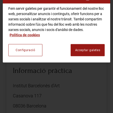
RCA Radio
Fem servir galetes per garantir el funcionament del nostre lloc
Comparteix
web, personalitzar anuncis i continguts, oferir funcions per a
xarxes socials i analitzar el nostre trànsit. També compartim
RCA TV
RCA TEATRE
informació sobre l'ús que feu del lloc web amb les nostres
xarxes socials, anuncis i socis d'anàlisi de dades.
Gastronomic Experience 360º
Política de cookies
Entrades Esdeveniments
Exposició de pintures de Ramona Canals
Configuració
Acceptar galetes
CA
ES
Informació pràctica
FES-TE SOCI
Institut Barcelonès d'Art
Casanova 117
08036 Barcelona