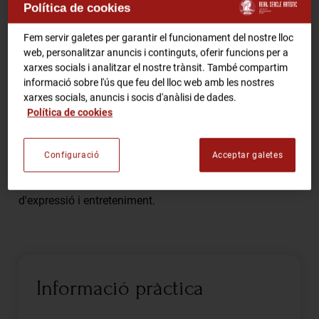
Política de cookies
RCA Radio
Comparteix
Fem servir galetes per garantir el funcionament del nostre lloc
web, personalitzar anuncis i continguts, oferir funcions per a
RCA TV
RCA TEATRE
xarxes socials i analitzar el nostre trànsit. També compartim
informació sobre l'ús que feu del lloc web amb les nostres
Gastronomic Experience 360º
xarxes socials, anuncis i socis d'anàlisi de dades.
Entrades Esdeveniments
Discutirem diversos temes relacionats amb la història,
Política de cookies
l'art i l'evolució del còmic en l'actualitat. Esperem que
els assistents comparteixin les seves experiències i
Configuració
Acceptar galetes
opinions sobre diferents gèneres i autors, i que es
CA
ES
destaqui la importància del còmic com a mitjà
d'expressió i entreteniment.
FES-TE SOCI
Informació pràctica