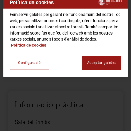
Política de cookies
RCA Radio
Comparteix
Fem servir galetes per garantir el funcionament del nostre lloc
web, personalitzar anuncis i continguts, oferir funcions per a
xarxes socials i analitzar el nostre trànsit. També compartim
RCA TV
RCA TEATRE
informació sobre l'ús que feu del lloc web amb les nostres
Gastronomic Experience 360º
xarxes socials, anuncis i socis d'anàlisi de dades.
Entrades Esdeveniments
Política de cookies
Activitat conjunta amb Urban Sketchers de Barcelona.
Cal inscripció prèvia.
Configuració
Acceptar galetes
CA
ES
.- Socis del Cercle a través del correu de info.
FES-TE SOCI
Informació pràctica
Sala del Brindis