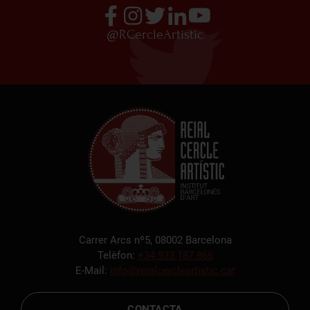
@RCercleArtistic
Carrer Arcs nº5, 08002 Barcelona
Telèfon:
+34 933 187 866
E-Mail:
info@reialcercleartistic.cat
CONTACTA