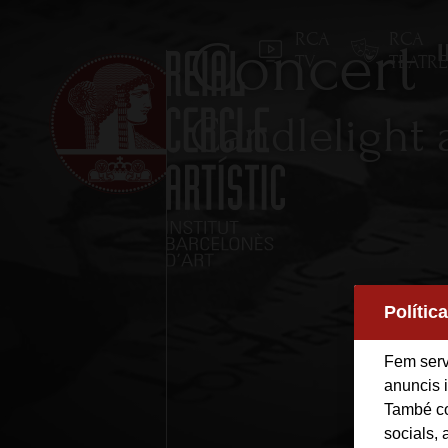
RCA
RCA
Concert "
TV
TEATR
Candlelight 
Inici
Polític
Reial Cercle Artístic
Fem servi
Programes i Activitats
anuncis i
També co
Socis
socials, 