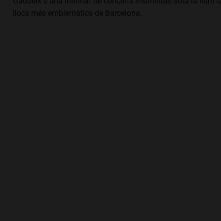
Gaudeix d'una infinitat de concerts il·luminats sota la llum 
llocs més emblemàtics de Barcelona.