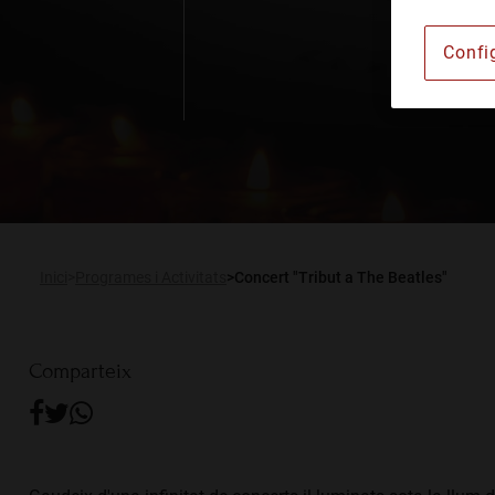
Institut Barcelonès d'A
Confi
Lloguer d’espais
Publicacions
Actualitat
RCA Radio
Inici
Programes i Activitats
Concert "Tribut a The Beatles"
Comparteix