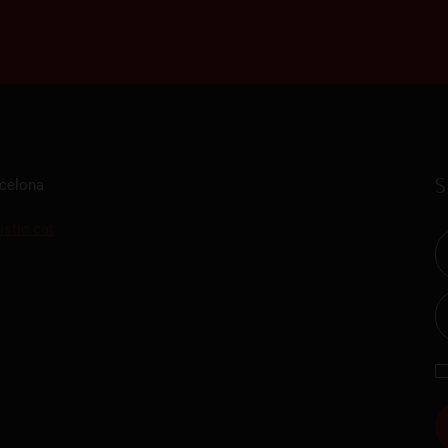
S
rcelona
istic.cat