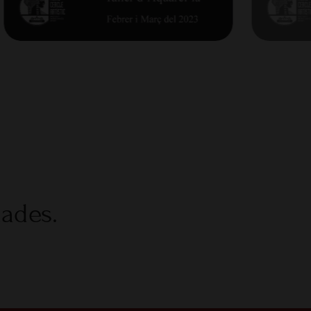
nades.