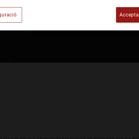
rt
guració
Accepta