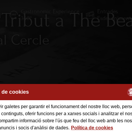
Gastronomic Experience
Entrades
Tribut a The Bea
E
360º
Esdeveniment
al Cercle
a de cookies
r galetes per garantir el funcionament del nostre lloc web, pers
 continguts, oferir funcions per a xarxes socials i analitzar el nost
mpartim informació sobre l'ús que feu del lloc web amb les nos
anuncis i socis d'anàlisi de dades.
Política de cookies