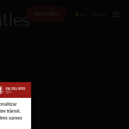
tles"
ca
Menú
FES-TE SOCI
FES-TE SOCI
s
onalitzar
re trànsit.
tres xarxes