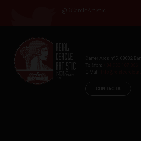
@RCercleArtistic
Carrer Arcs nº5, 08002 Ba
Telèfon:
+34 933 187 866
E-Mail:
info@reialcercleart
CONTACTA