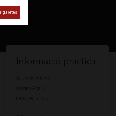
r galetes
Informació pràctica
Saló dels Atlants
Carrer ARcs 5
08002 Barcelona