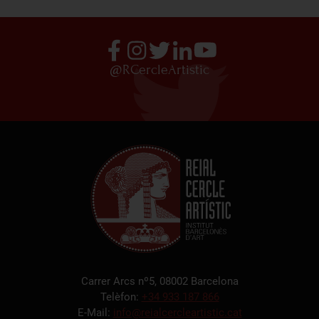
@RCercleArtistic
Carrer Arcs nº5, 08002 Barcelona
Telèfon:
+34 933 187 866
E-Mail:
info@reialcercleartistic.cat