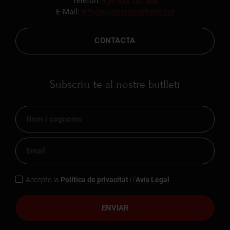
Telèfon:
+34 933 187 866
E-Mail:
info@reialcercleartistic.cat
CONTACTA
Subscriu-te al nostre butlletí
Accepto la
Política de privacitat
i l'
Avís Legal
ENVIAR