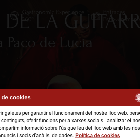
Gastronomic Experience
Entrades
 DE LA GUITAR
E
360º
Esdeveniment
 Paco de Lucía
a de cookies
r galetes per garantir el funcionament del nostre lloc web, pers
 continguts, oferir funcions per a xarxes socials i analitzar el nost
mpartim informació sobre l'ús que feu del lloc web amb les nos
anuncis i socis d'anàlisi de dades.
Política de cookies