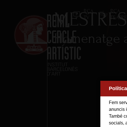
RCA
RCA
MESTRES
TV
TEATR
Homenatge a
Inici
Polític
Reial Cercle Artístic
Fem servi
Programes i Activitats
anuncis i
També co
Socis
socials, 