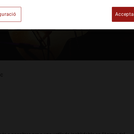
rt
guració
Accepta
NC