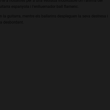
te a nosaltres per a una vetllada inoblidable on l'ànima del
tarra espanyola i l'enlluernador ball flamenc.
n la guitarra, mentre els ballarins despleguen la seva destresa i
gia desbordant.