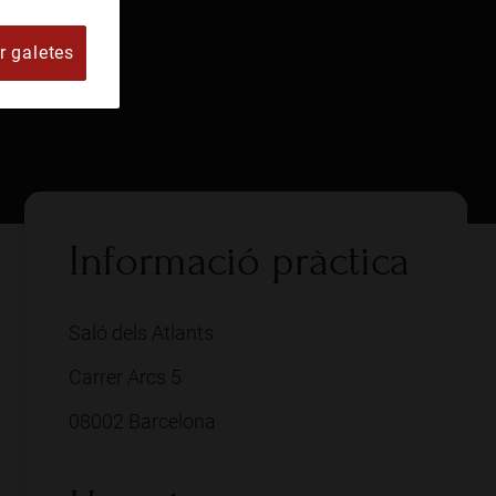
r galetes
Informació pràctica
Saló dels Atlants
Carrer Arcs 5
08002 Barcelona