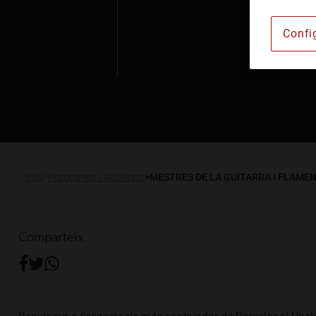
Institut Barcelonès d'A
Confi
Lloguer d’espais
Publicacions
Actualitat
RCA Radio
Inici
Programes i Activitats
MESTRES DE LA GUITARRA I FLAME
Comparteix