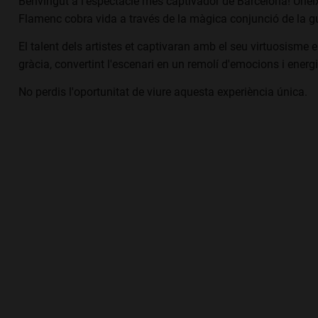
Benvingut a l'espectacle més captivador de Barcelona! Uneix-
Flamenc cobra vida a través de la màgica conjunció de la gui
El talent dels artistes et captivaran amb el seu virtuosisme e
gràcia, convertint l'escenari en un remolí d'emocions i ener
No perdis l'oportunitat de viure aquesta experiència única.