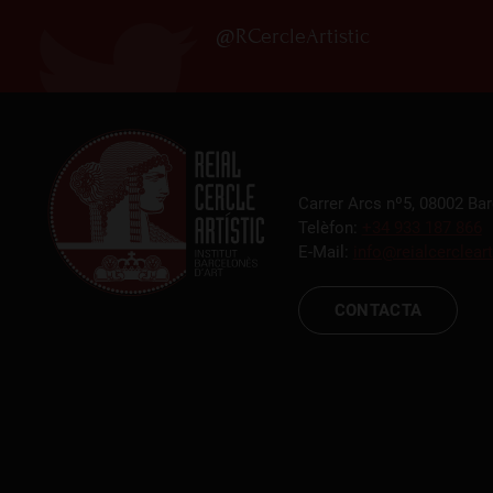
@RCercleArtistic
Carrer Arcs nº5, 08002 Ba
Telèfon:
+34 933 187 866
E-Mail:
info@reialcercleart
CONTACTA