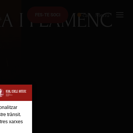
RA I FLAMENC
ca
Menú
FES-TE SOCI
FES-TE SOCI
s
onalitzar
re trànsit.
tres xarxes