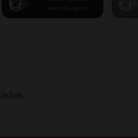
nades.