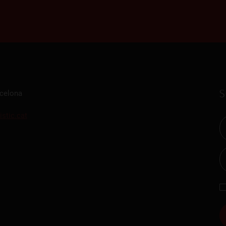
S
rcelona
istic.cat