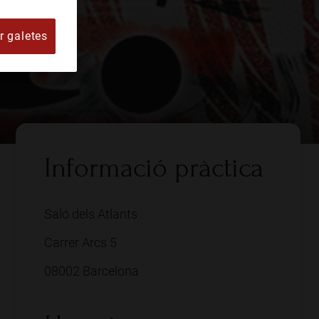
r galetes
Informació pràctica
Saló dels Atlants
Carrer Arcs 5
08002 Barcelona