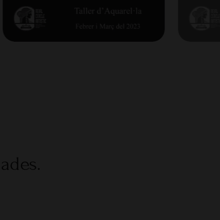
nades.