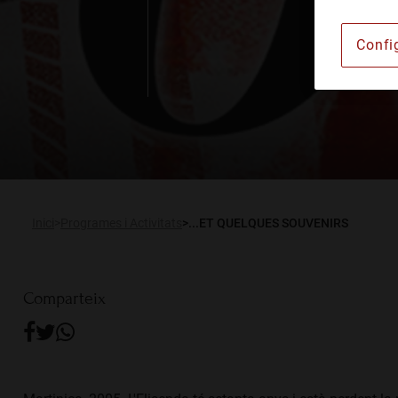
Institut Barcelonès d'A
Confi
Lloguer d’espais
Publicacions
Actualitat
RCA Radio
Inici
Programes i Activitats
...ET QUELQUES SOUVENIRS
Comparteix