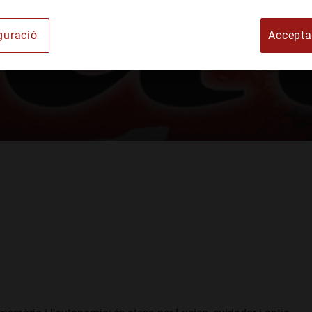
rt
guració
Accepta