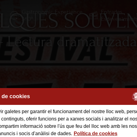
Gastronomic Experience
Entrades
UELQUES SOUVEN
E
360º
Esdeveniment
 - Lectura dramatitzad
a de cookies
r galetes per garantir el funcionament del nostre lloc web, pers
 continguts, oferir funcions per a xarxes socials i analitzar el nost
mpartim informació sobre l'ús que feu del lloc web amb les nos
anuncis i socis d'anàlisi de dades.
Política de cookies