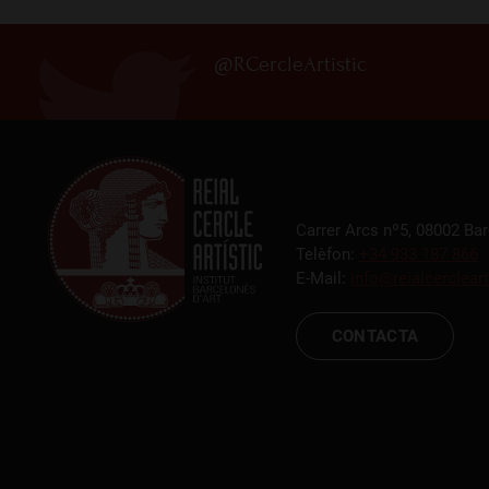
@RCercleArtistic
Carrer Arcs nº5, 08002 Ba
Telèfon:
+34 933 187 866
E-Mail:
info@reialcercleart
CONTACTA