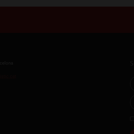
S
rcelona
istic.cat