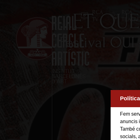
RCA
RCA
...ET Q
TV
TEATR
Festival OUI
Inici
Polític
Reial Cercle Artístic
Fem servi
Programes i Activitats
anuncis i
També co
Socis
socials, 