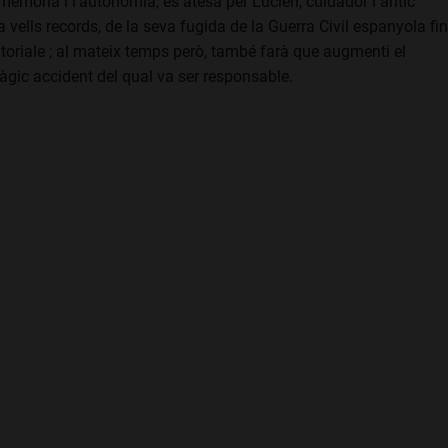
 memòria i l'autonomia; és atesa per Lucien, cuidador i antic
 vells records, de la seva fugida de la Guerra Civil espanyola fi
uatoriale ; al mateix temps però, també farà que augmenti el
àgic accident del qual va ser responsable.