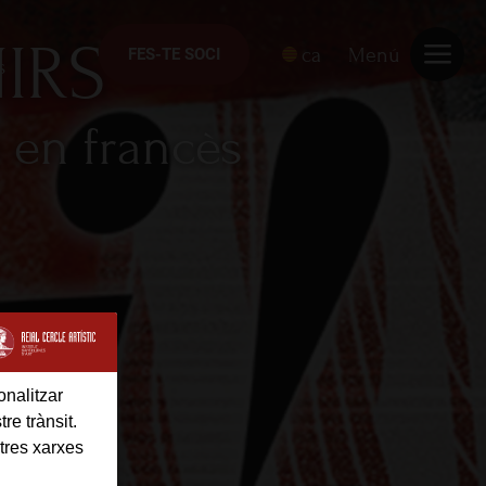
IRS
ca
Menú
FES-TE SOCI
FES-TE SOCI
s
a en francès
onalitzar
re trànsit.
tres xarxes