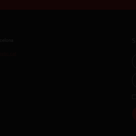
S
rcelona
istic.cat