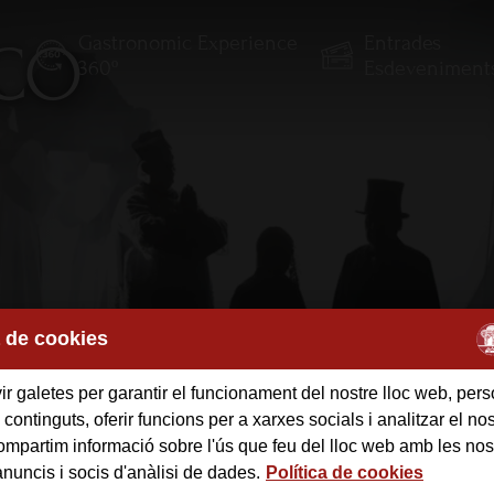
Gastronomic Experience
Entrades
ICO
E
360º
Esdeveniment
a de cookies
r galetes per garantir el funcionament del nostre lloc web, pers
 continguts, oferir funcions per a xarxes socials i analitzar el nost
mpartim informació sobre l'ús que feu del lloc web amb les nos
anuncis i socis d'anàlisi de dades.
Política de cookies