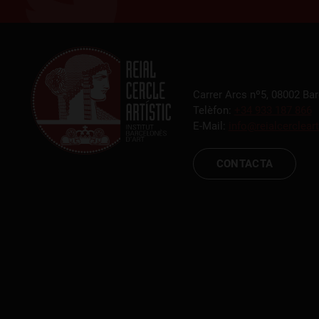
Carrer Arcs nº5, 08002 Ba
Telèfon:
+34 933 187 866
E-Mail:
info@reialcercleart
CONTACTA