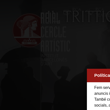
RCA
RCA
IL TRITT
TV
TEATR
Inici
Polític
Reial Cercle Artístic
Fem servi
Programes i Activitats
anuncis i
També co
socials, 
Socis