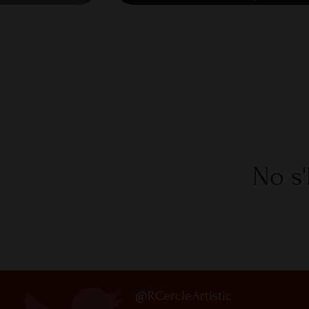
No s'
@RCercleArtistic