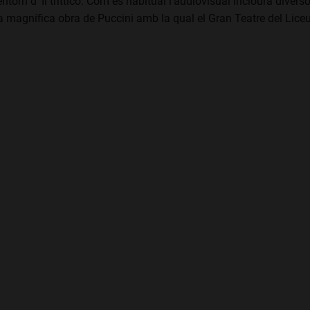
ntorn d’ Il trittico. Com és habitual l’audiovisual inclourà divers
 magnífica obra de Puccini amb la qual el Gran Teatre del Lice