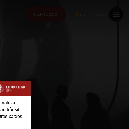
ca
Menú
FES-TE SOCI
FES-TE SOCI
s
onalitzar
re trànsit.
tres xarxes