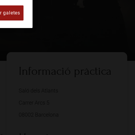
r galetes
Informació pràctica
Saló dels Atlants
Carrer Arcs 5
08002 Barcelona