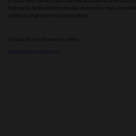
El Grup Verdi d’Amics del Liceu ens proposa la projecció a l’e
fragments de les millors posades en escena i veus d’aquesta
continua programació aquesta tardor.
Entrada lliure amb reserva prèvia:
natalia@amicsliceu.com