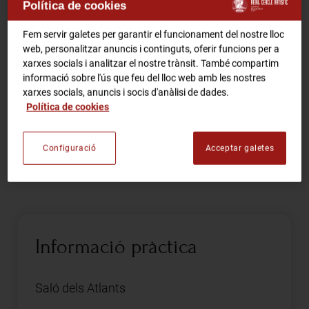
Política de cookies
RCA Radio
Comparteix
Fem servir galetes per garantir el funcionament del nostre lloc
web, personalitzar anuncis i continguts, oferir funcions per a
xarxes socials i analitzar el nostre trànsit. També compartim
RCA TV
RCA TEATRE
informació sobre l'ús que feu del lloc web amb les nostres
Gastronomic Experience 360º
xarxes socials, anuncis i socis d'anàlisi de dades.
Entrades Esdeveniments
Política de cookies
Presentació de Hilari Pellicé, documentalista (VOSE)
Configuració
Acceptar galetes
CA
ES
Reserva entrades aquí.
FES-TE SOCI
Informació pràctica
Saló dels Atlants