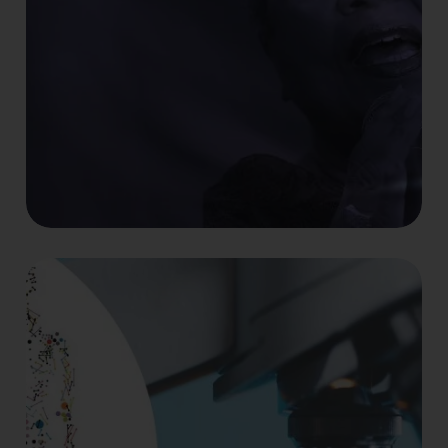
Concerts
Concert de Gwen Perry
amb Michelle Faber
Quartet
Divendres 3 de juny del 2022