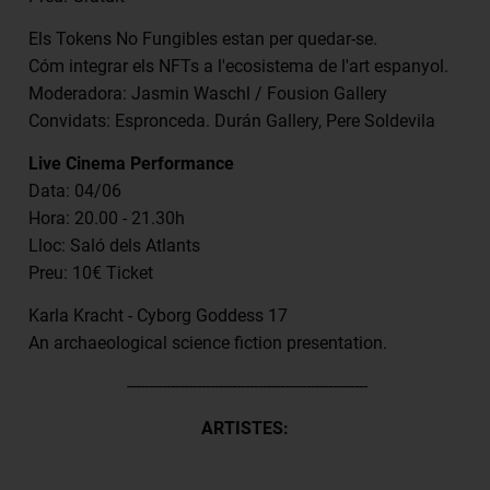
Els Tokens No Fungibles estan per quedar-se.
Cóm integrar els NFTs a l'ecosistema de l'art espanyol.
Moderadora: Jasmin Waschl / Fousion Gallery
Convidats: Espronceda. Durán Gallery, Pere Soldevila
Live Cinema Performance
Data: 04/06
Hora: 20.00 - 21.30h
Lloc: Saló dels Atlants
Preu: 10€ Ticket
Karla Kracht - Cyborg Goddess 17
An archaeological science fiction presentation.
-------------------------------------------------------
ARTISTES: