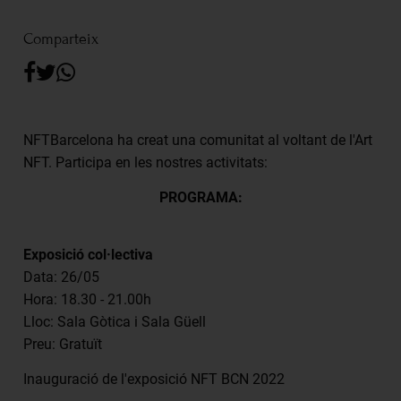
RCA Radio
Comparteix
RCA TV
RCA TEATRE
Gastronomic Experience 360º
Entrades Esdeveniments
NFTBarcelona ha creat una comunitat al voltant de l'Art
NFT. Participa en les nostres activitats:
PROGRAMA:
CA
ES
Exposició col·lectiva
FES-TE SOCI
Data: 26/05
Hora: 18.30 - 21.00h
Lloc: Sala Gòtica i Sala Güell
Preu: Gratuït
Inauguració de l'exposició NFT BCN 2022