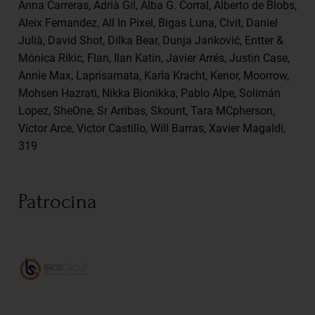
Anna Carreras, Adrià Gil, Alba G. Corral, Alberto de Blobs,
Aleix Fernandez, All In Pixel, Bigas Luna, Civit, Daniel
Julià, David Shot, Dilka Bear, Dunja Janković, Entter &
Mónica Rikic, Flan, Ilan Katin, Javier Arrés, Justin Case,
Annie Max, Laprisamata, Karla Kracht, Kenor, Moorrow,
Mohsen Hazrati, Nikka Bionikka, Pablo Alpe, Solimán
Lopez, SheOne, Sr Arribas, Skount, Tara MCpherson,
Víctor Arce, Victor Castillo, Will Barras, Xavier Magaldi,
319
Patrocina