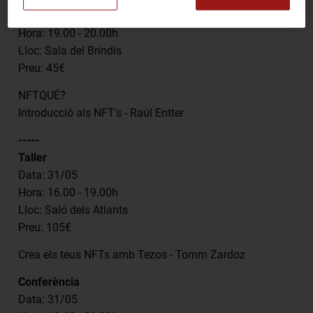
Data: 30/05
Hora: 19.00 - 20.00h
Lloc: Sala del Brindis
Preu: 45€
NFTQUÉ?
Introducció als NFT's - Raúl Entter
-----
Taller
Data: 31/05
Hora: 16.00 - 19.00h
Lloc: Saló dels Atlants
Preu: 105€
Crea els teus NFTs amb Tezos - Tomm Zardoz
Conferència
Data: 31/05