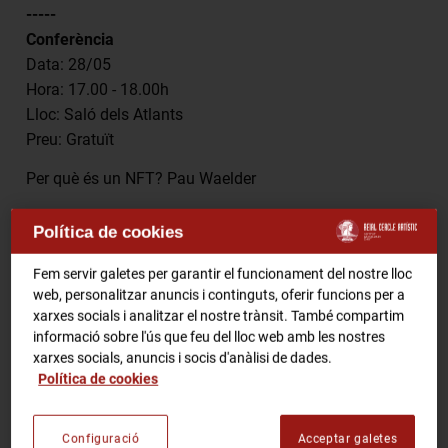
-----
Conferència
Data: 28/05
Hora: 17.00 - 18.00h
Lloc: Saló dels Atlants
Preu: Gratuït
Per què és un NFT? Pau Waelder
Taula rodona
Política de cookies
Data: 28/05
Hora: 18.30 - 20.00h
Fem servir galetes per garantir el funcionament del nostre lloc
Lloc: Saló dels Atlants
web, personalitzar anuncis i continguts, oferir funcions per a
xarxes socials i analitzar el nostre trànsit. També compartim
Preu: Gratuït
informació sobre l'ús que feu del lloc web amb les nostres
El boom dels NFT. Llums i ombres.
xarxes socials, anuncis i socis d'anàlisi de dades.
Política de cookies
Convidats: Tomm Zardoz, Pau Waelder, Solimán López.
-----
Configuració
Acceptar galetes
Taller