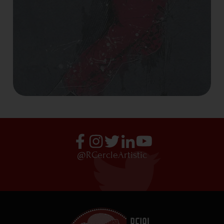
Dimecres 25 de maig del 2022
Cursos
Classe oberta Balls de
saló
@RCercleArtistic
Per a principiants
Divendres 27 de maig del 2022