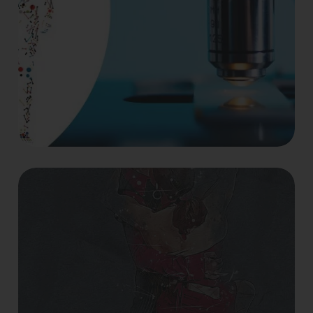
Conferències
Pautes per a disminuir el
deteriorament per l'edat
i optimitzar la
funcionalitat
Possibilitats de la Medicina de Precisió