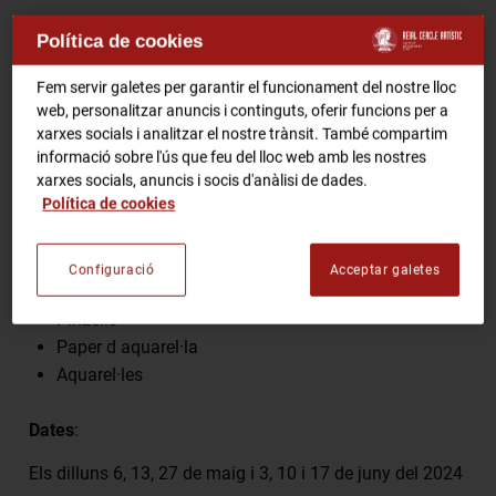
RCA Radio
Política de cookies
Comparteix
Fem servir galetes per garantir el funcionament del nostre lloc
RCA TV
RCA TEATRE
web, personalitzar anuncis i continguts, oferir funcions per a
xarxes socials i analitzar el nostre trànsit. També compartim
Gastronomic Experience 360º
informació sobre l'ús que feu del lloc web amb les nostres
Entrades Esdeveniments
*Nomes per socis.
xarxes socials, anuncis i socis d'anàlisi de dades.
Política de cookies
Inscripcions a info (aforament limitat).
CA
ES
Les persones inscrites, hauran de portar:
Configuració
Acceptar galetes
Pinzells
FES-TE SOCI
Paper d aquarel·la
Aquarel·les
Dates
:
Els dilluns 6, 13, 27 de maig i 3, 10 i 17 de juny del 2024