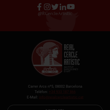
@RCercleArtistic
Carrer Arcs nº5, 08002 Barcelona
Telèfon:
+34 933 187 866
E-Mail:
info@reialcercleartistic.cat