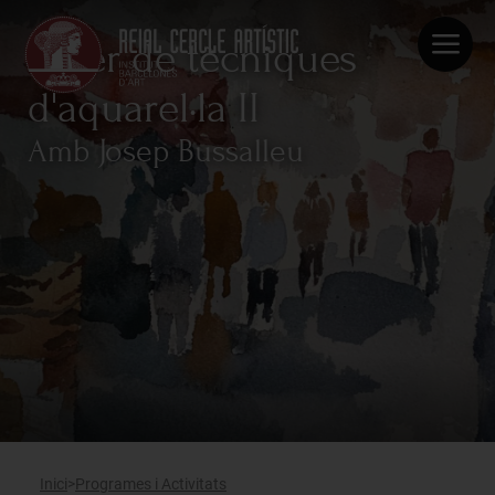
Taller de tècniques
d'aquarel·la II
Amb Josep Bussalleu
Inici
Reial Cercle Artístic
Programes i Activitats
Socis
Institut Barcelonès d'Art
Lloguer d’espais
Publicacions
Actualitat
Inici
Programes i Activitats