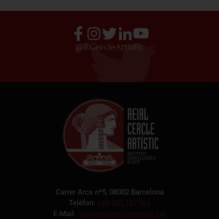
@RCercleArtistic
Carrer Arcs nº5, 08002 Barcelona
Telèfon:
+34 933 187 866
E-Mail:
info@reialcercleartistic.cat