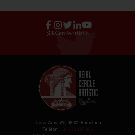
@RCercleArtistic
Carrer Arcs nº5, 08002 Barcelona
Telèfon:
+34 933 187 866