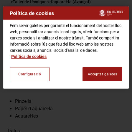
Taller de tècniques d'aquarel·la (Avançat)
RCA Radio
Política de cookies
Comparteix
Fem servir galetes per garantir el funcionament del nostre lloc
RCA TV
RCA TEATRE
web, personalitzar anuncis i continguts, oferir funcions per a
Gastronomic Experience 360º
xarxes socials i analitzar el nostre trànsit. També compartim
informació sobre l'ús que feu del lloc web amb les nostres
Entrades Esdeveniments
xarxes socials, anuncis i socis d'anàlisi de dades.
Nomes per socis.
Política de cookies
Inscripcions a:
info@reailcercleartistic.cat
CA
ES
Aforament limitat
Configuració
Acceptar galetes
FES-TE SOCI
Les persones inscrites, hauran de portar:
Pinzells
Paper d aquarel·la
Aquarel·les
Dates: