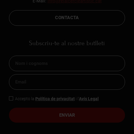
E-Mail:
info@reialcercleartistic.cat
CONTACTA
Subscriu-te al nostre butlletí
Accepto la
Política de privacitat
i l'
Avís Legal
ENVIAR